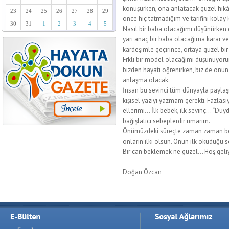
konuşurken, ona anlatacak güzel hi
23
24
25
26
27
28
29
önce hiç tatmadığım ve tarifini kol
30
31
1
2
3
4
5
Nasıl bir baba olacağımı düşünürken
yarı anaç bir baba olacağıma karar v
kardeşimle geçirince, ortaya güzel b
Frklı bir model olacağımı düşünüyor
bizden hayatı öğrenirken, biz de onu
anlaşma olacak.
İnsan bu sevinci tüm dünyayla paylaşm
kişisel yazıyı yazmam gerekti. Fazlası
ellerimi… İlk bebek, ilk sevinç… “D
bağışlatıcı sebeplerdir umarım.
Önümüzdeki süreçte zaman zaman beb
onların ilki olsun. Onun ilk okuduğu 
Bir can beklemek ne güzel… Hoş gel
Doğan Özcan