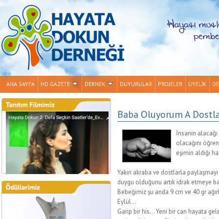
ANA SAYFA
HD GAZETE
DERNEK
DUYURULAR
PROJELER
ÜYELİK
DE
Baba Oluyorum A Dostlar
İnsanın alacağı 
olacağını öğrenm
eşimin aldığı h
Yakın akraba ve dostlarla paylaşmayı t
duygu olduğunu artık idrak etmeye ba
Bebeğimiz şu anda 9 cm ve 40 gr ağı
Eylül…
Garip bir his… Yeni bir can hayata gel