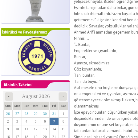
yetişecek hayata. Bizden öğrendiği he
Eşimle tanışmadan daha birkaç gün önce
bile uzak ihtimallerdi. Bizim kuşakla
getirmemek” klişesine kendimi ben de
değildik. Savaşlar, yoksulluklar, yalan
Ahmed Arif’i anmadan geçemem burada
Ninnisi…
“…Bunlar,
Engerekler ve çıyanlardır,
Bunlar,
Aşımıza, ekmeğimize
Göz koyanlardır,
Tanı bunları,
Tanı da büyü...”
Asıl mesele onu böyle bir dünyaya ge
ona engerekleri ve çıyanları, aşımıza
August 2026
gösteremeyecek olmakmış. Haksızı, ha
olamamakmış.
Sun
Mon
Tue
Wed
Thu
Fri
Sat
İşte epeydir bunları düşünürken yak
26
27
28
29
30
31
1
düşündüklerimden de önce içinde ol
2
3
4
5
6
7
8
düşünmemin önüne set koyarak, en tatl
9
10
11
12
13
14
15
tatlı anları kalacak zamanda hatırlan
Şimdi nasıl hissediyorum? Örneğin eş
16
17
18
19
20
21
22