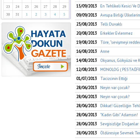
15/09/2013
En Tehlikeli Kesici Ve 
23
24
25
26
27
28
29
09/09/2013
Avrupa Birliği Ülkeleri
30
31
1
2
3
4
5
23/08/2013
Telli Duvaklı
20/08/2013
Erkekler Evlenmez
19/08/2013
Töre, “sevişmeyi redde
16/08/2013
Anne
14/08/2013
Okyanus, Gökyüzü ve K
12/08/2013
MONOLOG ( PESTAĞFİ
01/07/2013
Tacizcinin Ettiği
28/06/2013
Neyin var çocuk?
28/06/2013
Neyin var çocuk?
28/06/2013
Dikkat! Güzelliğin Tehl
28/06/2013
"Kadın Gibi" Adamsın!
28/06/2013
Sevgisizliğe Doğanlar
28/06/2013
Öldüresiye Sevmek Te