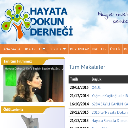
ANA SAYFA
HD GAZETE
DERNEK
DUYURULAR
PROJELER
ÜYELİK
DE
Tüm Makaleler
Tarih
Başlık
20/03/2015
OĞUL
21/12/2014
Yağmur Kaşifoğlu ile R
16/10/2014
6284 SAYILI KANUN K
28/12/2013
2013'te 'Hayata Dokun'
21/12/2013
Hayata Sanatla Dokuna