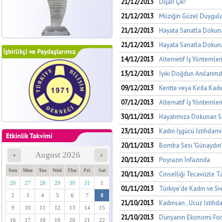
21/12/2013
Dışarı Çık!
21/12/2013
Müziğin Güzel Duyguları
21/12/2013
Hayata Sanatla Dokuna
21/12/2013
Hayata Sanatla Dokuna
14/12/2013
Alternetif İş Yöntemle
13/12/2013
İyiki Doğdun Anılarımd
09/12/2013
Kentte veya Kırda Kad
07/12/2013
Alternatif İş Yöntemler
30/11/2013
Hayatımıza Dokunan S
23/11/2013
Kadın İşgücü İstihdamı
20/11/2013
Bomba Sesi "Günaydın"
August 2026
20/11/2013
Poyrazın İnfazında
Sun
Mon
Tue
Wed
Thu
Fri
Sat
20/11/2013
Cinselliği Tecavüzle 
26
27
28
29
30
31
1
01/11/2013
Türkiye'de Kadın ve Si
2
3
4
5
6
7
8
21/10/2013
Kadınsan , Ucuz İstihd
9
10
11
12
13
14
15
21/10/2013
Dünyanın Ekonomi For
16
17
18
19
20
21
22