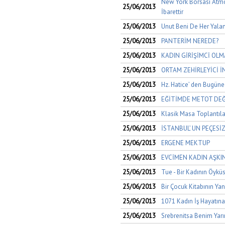
New York Borsası Atmo
25/06/2013
İbarettir
25/06/2013
Unut Beni De Her Yala
25/06/2013
PANTERİM NEREDE?
25/06/2013
KADIN GİRİŞİMCİ OL
25/06/2013
ORTAM ZEHİRLEYİCİ İ
25/06/2013
Hz. Hatice’ den Bugüne 
25/06/2013
EĞİTİMDE METOT DEĞİ
25/06/2013
Klasik Masa Toplantıla
25/06/2013
İSTANBUL’ UN PEÇESİZ
25/06/2013
ERGENE MEKTUP
25/06/2013
EVCİMEN KADIN AŞKIN
25/06/2013
Tue - Bir Kadının Öykü
25/06/2013
Bir Çocuk Kitabının Yank
25/06/2013
1071 Kadın İş Hayatına 
25/06/2013
Srebrenitsa Benim Yar