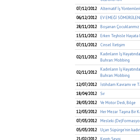
07/12/2012
Alternatif İş Yöntemler
06/12/2012
EV EMEĞİ SÖMÜRÜLEN
28/11/2012
Boşanan Çocuklarımız 
15/11/2012
Erken Teşhisle Hayata
07/11/2012
Cinsel İletişim
Kadınların İş Hayatında 
02/11/2012
Buhran: Mobbing
Kadınların İş Hayatında 
02/11/2012
Buhran: Mobbing
12/07/2012
İstihdam Kavramı ve Ta
18/04/2012
Sır
28/03/2012
Ve Motor Dedi, Bilge
12/03/2012
Her Mezar Taşına Bir K
07/03/2012
Mesleki (De)Formasyon
05/03/2012
Uçan Süpürge’nin kadınl
21/02/2012
Kırıntı Sevgi