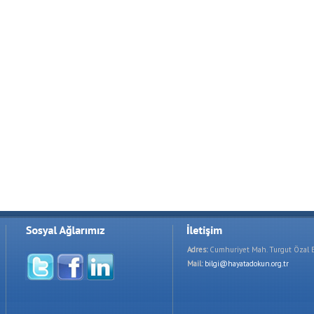
Adres:
Cumhuriyet Mah. Turgut Özal B
Mail:
bilgi@hayatadokun.org.tr