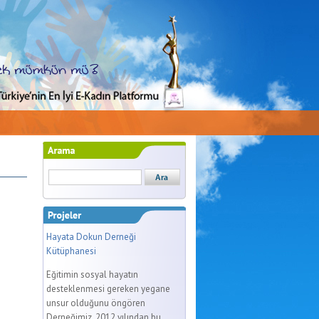
Hayata Dokun Derneği
Kütüphanesi
Eğitimin sosyal hayatın
desteklenmesi gereken yegane
unsur olduğunu öngören
Derneğimiz, 2012 yılından bu