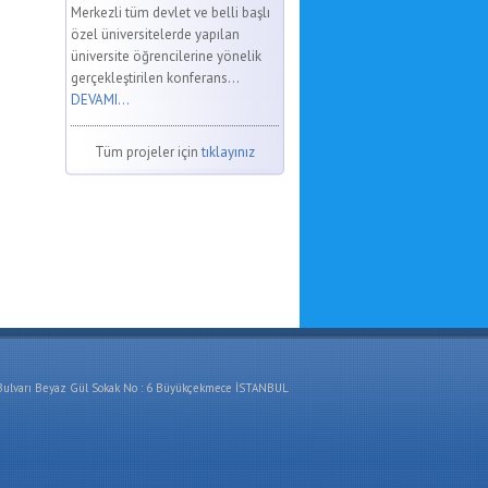
Merkezli tüm devlet ve belli başlı
özel üniversitelerde yapılan
üniversite öğrencilerine yönelik
gerçekleştirilen konferans...
DEVAMI...
Tüm projeler için
tıklayınız
ulvarı Beyaz Gül Sokak No : 6 Büyükçekmece İSTANBUL