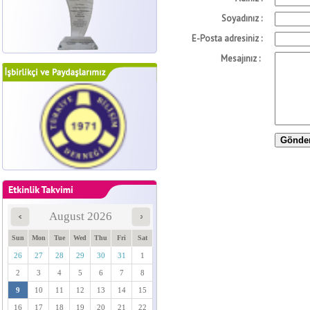
Soyadınız :
E-Posta adresiniz :
Mesajınız :
August 2026
Sun
Mon
Tue
Wed
Thu
Fri
Sat
26
27
28
29
30
31
1
2
3
4
5
6
7
8
9
10
11
12
13
14
15
16
17
18
19
20
21
22