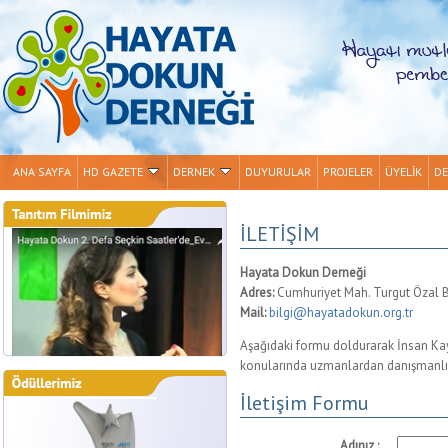
ANA SAYFA
HD GAZETE
DERNEK
DUYURULAR
PROJELER
ÜYELİK
DE
İLETİŞİM
Hayata Dokun Derneği
Adres:
Cumhuriyet Mah. Turgut Özal 
Mail:
bilgi@hayatadokun.org.tr
Aşağıdaki formu doldurarak İnsan Kayn
konularında uzmanlardan danışmanlık 
İletişim Formu
Adınız :