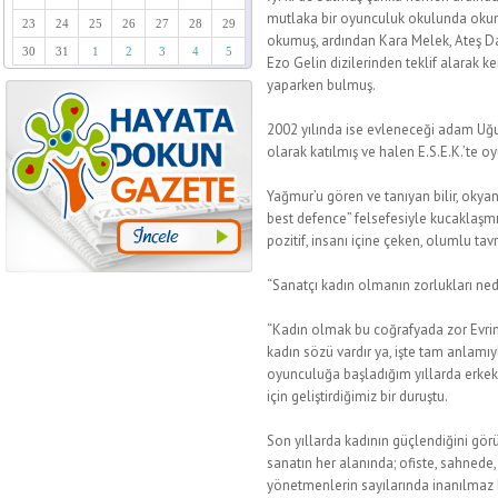
mutlaka bir oyunculuk okulunda okum
23
24
25
26
27
28
29
okumuş, ardından Kara Melek, Ateş Dan
30
31
1
2
3
4
5
Ezo Gelin dizilerinden teklif alarak 
yaparken bulmuş.
2002 yılında ise evleneceği adam Uğur
olarak katılmış ve halen E.S.E.K.’te o
Yağmur’u gören ve tanıyan bilir, okyan
best defence” felsefesiyle kucaklaşmı
pozitif, insanı içine çeken, olumlu tavr
“Sanatçı kadın olmanın zorlukları ne
“Kadın olmak bu coğrafyada zor Evrim
kadın sözü vardır ya, işte tam anlamı
oyunculuğa başladığım yıllarda erkek
için geliştirdiğimiz bir duruştu.
Son yıllarda kadının güçlendiğini gör
sanatın her alanında; ofiste, sahnede, 
yönetmenlerin sayılarında inanılmaz bi