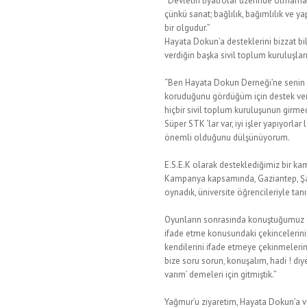
“Devletin tiyatrolar üzerinde olmamas
çünkü sanat; bağlılık, bağımlılık ve y
bir olgudur.”
Hayata Dokun’a desteklerini bizzat bi
verdiğin başka sivil toplum kuruluşları
“Ben Hayata Dokun Derneği’ne senin v
koruduğunu gördüğüm için destek veriy
hiçbir sivil toplum kuruluşunun girme
Süper STK ‘lar var, iyi işler yapıyorla
önemli olduğunu dülşünüyorum.
E.S.E.K olarak desteklediğimiz bir 
Kampanya kapsamında, Gaziantep, Şanl
oynadık, üniversite öğrencileriyle tanı
Oyunların sonrasında konuştuğumuz özel
ifade etme konusundaki çekincelerini 
kendilerini ifade etmeye çekinmelerin
bize soru sorun, konuşalım, hadi ! diy
varım’ demeleri için gitmiştik.”
Yağmur’u ziyaretim, Hayata Dokun’a v