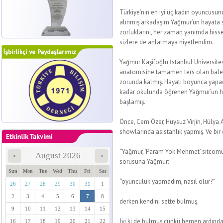
Türkiye’nin en iyi üç kadın oyuncusun
alınmış arkadaşım Yağmur’un hayata 
zorluklarını, her zaman yanımda hisset
sizlere de anlatmaya niyetlendim.
Yağmur Kaşifoğlu İstanbul Üniversit
anatomisine tamamen ters olan bale 
zorunda kalmış. Hayatı boyunca yap
kadar okulunda öğrenen Yağmur’un ha
başlamış.
Önce, Cem Özer, Huysuz Virjin, Hülya 
showlarında asistanlık yapmış. Ve bir 
“Yağmur, ‘Param Yok Mehmet’ sitcomund
August 2026
sorusuna Yağmur:
Sun
Mon
Tue
Wed
Thu
Fri
Sat
“oyunculuk yapmadım, nasıl olur?”
26
27
28
29
30
31
1
2
3
4
5
6
7
8
derken kendini sette bulmuş.
9
10
11
12
13
14
15
İyi ki de bulmuş çünkü hemen ardınd
16
17
18
19
20
21
22