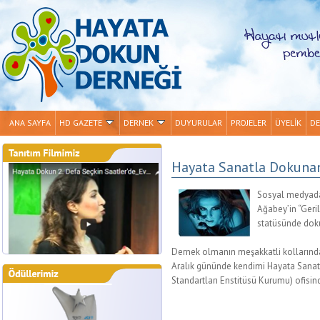
ANA SAYFA
HD GAZETE
DERNEK
DUYURULAR
PROJELER
ÜYELİK
DE
Hayata Sanatla Dokunan
Sosyal medyadan
Ağabey’in “Geri
statüsünde dok
Dernek olmanın meşakkatli kollarınd
Aralık gününde kendimi Hayata Sanatl
Standartları Enstitüsü Kurumu) ofisi