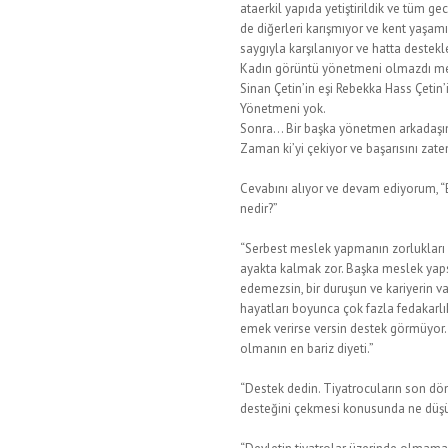
ataerkil yapıda yetiştirildik ve tüm ge
de diğerleri karışmıyor ve kent yaşam
saygıyla karşılanıyor ve hatta destekl
Kadın görüntü yönetmeni olmazdı mes
Sinan Çetin’in eşi Rebekka Hass Çetin
Yönetmeni yok.
Sonra… Bir başka yönetmen arkadaşımı
Zaman ki’yi çekiyor ve başarısını zaten
Cevabını alıyor ve devam ediyorum, “B
nedir?”
“Serbest meslek yapmanın zorlukları v
ayakta kalmak zor. Başka meslek yap
edemezsin, bir duruşun ve kariyerin v
hayatları boyunca çok fazla fedakarlı
emek verirse versin destek görmüyor.
olmanın en bariz diyeti.”
“Destek dedin. Tiyatrocuların son dö
desteğini çekmesi konusunda ne düş